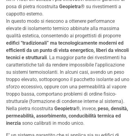
posa di pietra ricostruita
Geopietra
® su rivestimenti a
cappotto esterno.
In questo modo si riescono a ottenere performance
elevate di isolamento termico abbinate alla massima
qualità estetica, consentendo ai progettisti di proporre
edifici “tradizionali” ma tecnologicamente moderni ed
efficienti da un punto di vista energetico, liberi da vincoli
tecnici e strutturali
. La maggior parte dei rivestimenti ha
caratteristiche tali da rendere impossibile l’applicazione
su sistemi termoisolanti. In alcuni casi, avendo un peso
troppo elevato, sottopongono il pacchetto isolante ad uno
sforzo eccessivo, oppure con una permeabilità al vapore
troppo bassa, comportano problemi di ordine fisico-
strutturale (formazione di condense interne al sistema).
Nella pietra ricostruita
Geopietra
®, invece,
peso, densità,
permeabilità, assorbimento, conducibilità termica ed
inerzia
sono calibrati in modo unico.
E’ un sistema garantito che si applica sia su edifici di