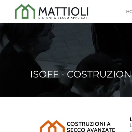
H
ISOFF - COSTRUZION
L