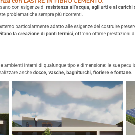
stenza con LASTRE IN FIBRO CEMENTO.
posano con esigenze di
resistenza all’acqua, agli urti e ai carichi
este problematiche sempre più ricorrenti.
sterno particolarmente adatto alle esigenze del costruire pres
vitano la creazione di ponti termici
, offrono ottime prestazioni 
e ambienti interni di qualunque tipo e dimensione: le sue peculiar
realizzare anche
docce, vasche, bagniturchi, fioriere e fontane
.