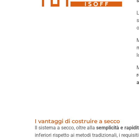
s
L
s
o
M
m
l
M
r
a
I vantaggi di costruire a secco
Il sistema a secco, oltre alla
semplicità e rapidi
inferiori rispetto ai metodi tradizionali, i requisit