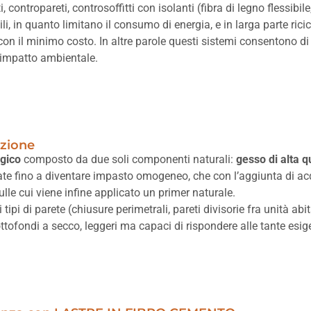
i, contropareti, controsoffitti con isolanti (fibra di legno flessib
li, in quanto limitano il consumo di energia, e in larga parte ric
on il minimo costo. In altre parole questi sistemi consentono di 
impatto ambientale.
azione
gico
composto da due soli componenti naturali:
gesso di alta qu
te fino a diventare impasto omogeneo, che con l’aggiunta di acqu
ulle cui viene infine applicato un primer naturale.
tipi di parete (chiusure perimetrali, pareti divisorie fra unità abi
 sottofondi a secco, leggeri ma capaci di rispondere alle tante esi