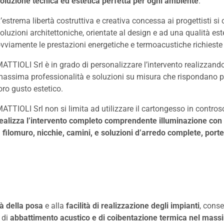
oluzione tecnica ed estetica perfetta per ogni ambiente
.
’estrema libertà costruttiva e creativa concessa ai progettisti si
oluzioni architettoniche, orientate al design e ad una qualità e
vviamente le prestazioni energetiche e termoacustiche richieste 
ATTIOLI Srl è in grado di personalizzare l’intervento realizzan
assima professionalità e soluzioni su misura che rispondano per
oro gusto estetico.
ATTIOLI Srl non si limita ad utilizzare il cartongesso in contros
ealizza l’intervento completo comprendente illuminazione con
 filomuro, nicchie, camini, e soluzioni d’arredo complete, porte
tà della posa
e alla
facilità di realizzazione degli impianti
, cons
i di
abbattimento acustico e di coibentazione termica nel massim